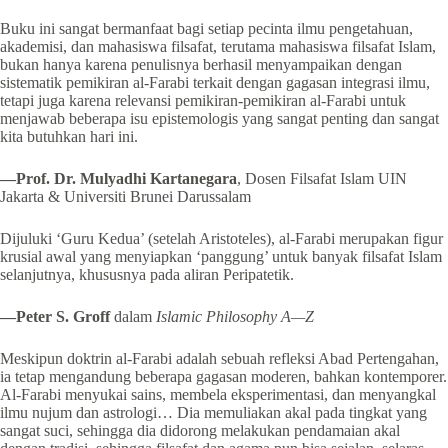
Buku ini sangat bermanfaat bagi setiap pecinta ilmu pengetahuan,
akademisi, dan mahasiswa filsafat, terutama mahasiswa filsafat Islam,
bukan hanya karena penulisnya berhasil menyampaikan dengan
sistematik pemikiran al-Farabi terkait dengan gagasan integrasi ilmu,
tetapi juga karena relevansi pemikiran-pemikiran al-Farabi untuk
menjawab beberapa isu epistemologis yang sangat penting dan sangat
kita butuhkan hari ini.
—Prof. Dr. Mulyadhi Kartanegara
, Dosen Filsafat Islam UIN
Jakarta & Universiti Brunei Darussalam
Dijuluki ‘Guru Kedua’ (setelah Aristoteles), al-Farabi merupakan figur
krusial awal yang menyiapkan ‘panggung’ untuk banyak filsafat Islam
selanjutnya, khususnya pada aliran Peripatetik.
—
Peter S. Groff
dalam
Islamic Philosophy A—Z
Meskipun doktrin al-Farabi adalah sebuah refleksi Abad Pertengahan,
ia tetap mengandung beberapa gagasan moderen, bahkan kontemporer.
Al-Farabi menyukai sains, membela eksperimentasi, dan menyangkal
ilmu nujum dan astrologi… Dia memuliakan akal pada tingkat yang
sangat suci, sehingga dia didorong melakukan pendamaian akal