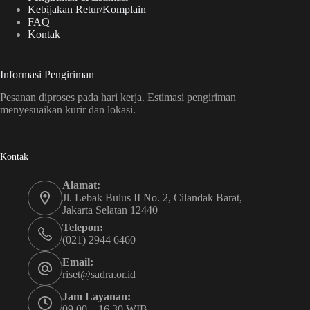
Kebijakan Retur/Komplain
FAQ
Kontak
Informasi Pengiriman
Pesanan diproses pada hari kerja. Estimasi pengiriman
menyesuaikan kurir dan lokasi.
Kontak
Alamat:
Jl. Lebak Bulus II No. 2, Cilandak Barat,
Jakarta Selatan 12440
Telepon:
(021) 2944 6460
Email:
riset@sadra.or.id
Jam Layanan:
09.00 – 16.30 WIB